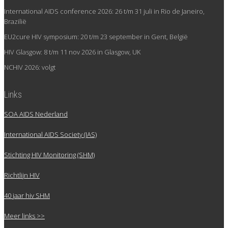
International AIDS conference 2026: 26 t/m 31 juli in Rio de Janeiro,
Brazilië
EU2cure HIV symposium: 20 t/m 23 september in Gent, België
HIV Glasgow: 8 t/m 11 nov 2026 in Glasgow, UK
NCHIV 2026: volgt
Links
SOA AIDS Nederland
International AIDS Society (IAS)
Stichting HIV Monitoring (SHM)
Richtlijn HIV
40 jaar hiv SHM
Meer links >>