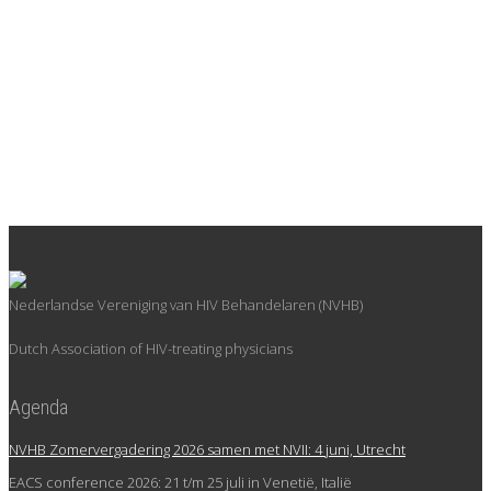
(COVID-19)
De Hiv Vereniging heeft de afgelopen tijd een hoop vragen over
hiv en het nieuwe coronavirus ontvangen. De
belangenbehartiger...
Lees Meer
Nederlandse Vereniging van HIV Behandelaren (NVHB)
Dutch Association of HIV-treating physicians
Agenda
NVHB Zomervergadering 2026 samen met NVII: 4 juni, Utrecht
EACS conference 2026: 21 t/m 25 juli in Venetië, Italië