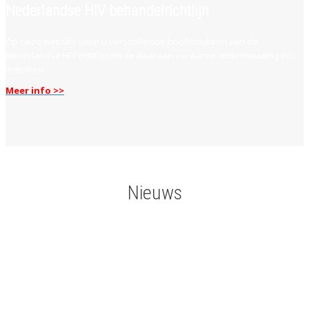
Nederlandse HIV behandelrichtlijn
Op deze website vindt u verschillende hoofdstukken van de
Nederlandse HIV richtlijn en de daaraan verwante onderbouwing en
literatuur.
Meer info >>
Nieuws
Lopende klinische HIV studies in Nederland
Op deze pagina vindt u een overzicht van lopende klinische HIV-
studies in Nederland.